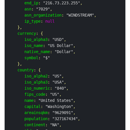
end_ip
: 
"216.73.223.255"
,

asn
: 
"7029"
,

asn_organization
: 
"WINDSTREAM"
,

ip_type
: 
null
   },

currency
: {

iso_alpha3
: 
"USD"
,

iso_name
: 
"US Dollar"
,

native_name
: 
"Dollar"
,

symbol
: 
"$"
   },

country
: {

iso_alpha2
: 
"US"
,

iso_alpha3
: 
"USA"
,

iso_numeric
: 
"840"
,

fips_code
: 
"US"
,

name
: 
"United States"
,

capital
: 
"Washington"
,

areainsqkm
: 
"9629091"
,

population
: 
"327167434"
,

continent
: 
"NA"
,
