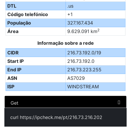
DTL
.us
Código telefónico
+1
População
327.167.434
2
Área
9.629.091 km
Informação sobre a rede
CIDR
216.73.192.0/19
Start IP
216.73.192.0
End IP
216.73.223.255
ASN
AS7029
ISP
WINDSTREAM
Get
curl https://ipcheck.me/pt/216.73.216.202