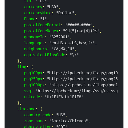
tld
: 
".us"
,

currency
: 
"USD"
,

currencyName
: 
"Dollar"
,

Phone
: 
"1"
,

postalCodeFormat
: 
"#####-####"
,

postalCodeRegex
: 
"^d{5}(-d{4})?$"
,

geonameId
: 
"6252001"
,

languages
: 
"en-US,es-US,haw,fr"
,

neighbours
: 
"CA,MX,CU"
,

equivalentFipsCode
: 
"\r"
   },

flag
: {

png100px
: 
"https://ipcheck.me/flags/png100px/
png250px
: 
"https://ipcheck.me/flags/png250px/
png1000px
: 
"https://ipcheck.me/flags/png1000p
svg
: 
"https://ipcheck.me/flags/svg/us.svg"
,

unicode
: 
"U+1F1FA U+1F1F8"
   },

timezone
: {

country_code
: 
"US"
,

zone_name
: 
"America/Chicago"
,

abbreviation
: 
"CDT"
,
