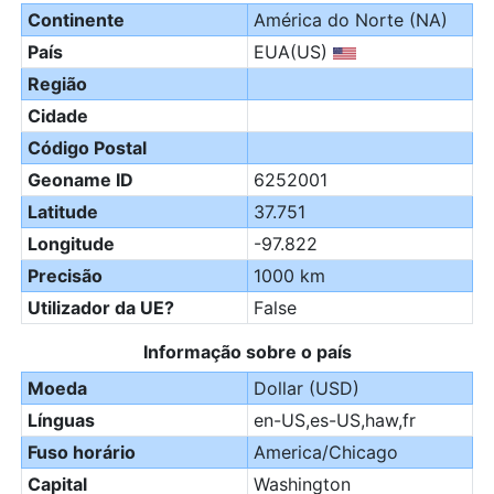
Continente
América do Norte (NA)
País
EUA(US)
Região
Cidade
Código Postal
Geoname ID
6252001
Latitude
37.751
Longitude
-97.822
Precisão
1000 km
Utilizador da UE?
False
Informação sobre o país
Moeda
Dollar (USD)
Línguas
en-US,es-US,haw,fr
Fuso horário
America/Chicago
Capital
Washington